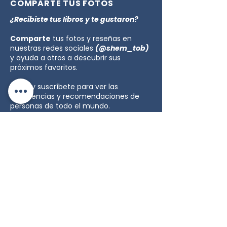
COMPARTE TUS FOTOS
¿Recibiste tus libros y te gustaron?
Comparte
tus fotos y reseñas en
nuestras redes sociales
(@shem_tob)
y ayuda a otros a descubrir sus
próximos favoritos.
Sigue y suscríbete para ver las
experiencias y recomendaciones de
personas de todo el mundo.
Blog
Empezando
Todas las
entradas
Próximamente nuevas
Empezando
entradas
Tu comunidad