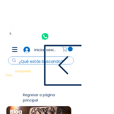
Aceptamos todas las tarjetas de crédito y débito
(Consulta
T&C)
Nosotros
Contacto
Iniciar sesión
Cada
búsqueda
es un encuentro con la
Torá...
Regresar a página
principal
Blog