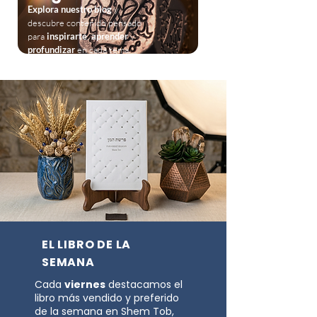
Explora nuestro blog
y
descubre contenido pensado
para
inspirarte
,
aprender
y
profundizar
en cada tema.
EL LIBRO DE LA
SEMANA
Cada
viernes
destacamos el
libro más vendido y preferido
de la semana en Shem Tob,