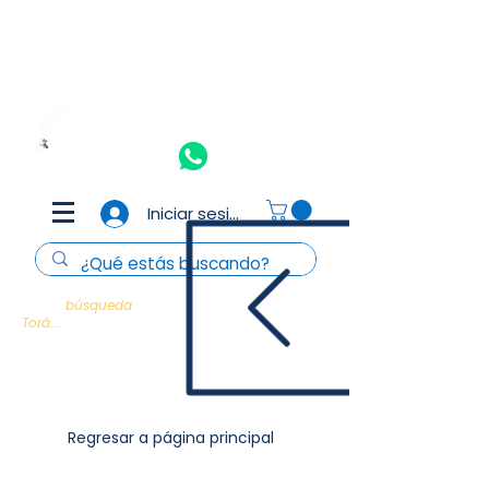
Aceptamos todas las tarjetas de crédito y débito
(Consulta
T&C)
Nosotros
Contacto
Iniciar sesión
Cada
búsqueda
es un encuentro con la
Torá...
Regresar a página principal
Purim