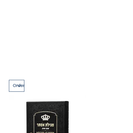
Purim
es una festividad de
alegría,
celebración y unión
, donde
recordamos la historia y los
milagros
del pueblo judío.
En esta categoría encontrarás libros
de Purim, con
Meguilat Esther
,
bendiciones y guías, diseñados para
vivir la festividad
con entusiasmo,
claridad y conexión en cada
momento.