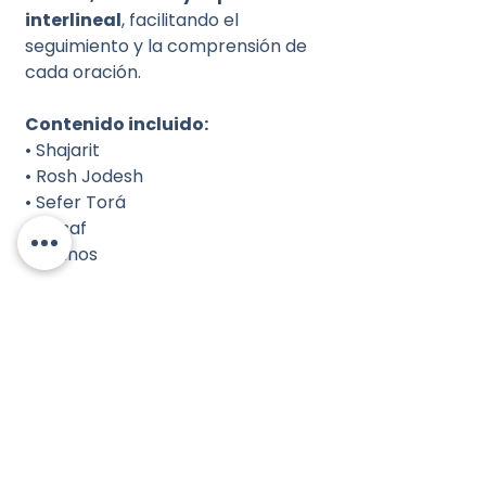
interlineal
, facilitando el
seguimiento y la comprensión de
cada oración.
Contenido incluido:
• Shajarit
• Rosh Jodesh
• Sefer Torá
• Musaf
• Ayunos
Una edición práctica y compacta
para el hombre que busca tener a
la mano las oraciones esenciales
de cada mañana.
Ideal para el uso diario, el estudio y
el acompañamiento de la mitzvá