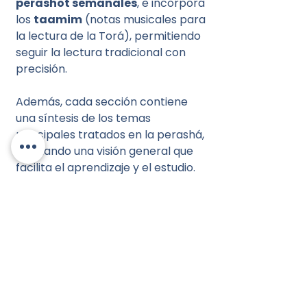
perashot semanales
, e incorpora
los
taamim
(notas musicales para
la lectura de la Torá), permitiendo
seguir la lectura tradicional con
precisión.
Además, cada sección contiene
una síntesis de los temas
principales tratados en la perashá,
brindando una visión general que
facilita el aprendizaje y el estudio.
Presentado en una práctica
edición de
1 tomo (Vayikrá)
con
hebreo, fonética y español
interlineal
, ideal tanto para el
estudio personal como para el
seguimiento de la lectura semanal
de la Torá.