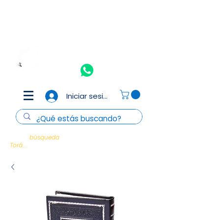
Aceptamos todas las tarjetas de crédito y débito
(Consulta
T&C)
Nosotros
Contacto
Iniciar sesión
Cada
búsqueda
es un encuentro con la
Torá...