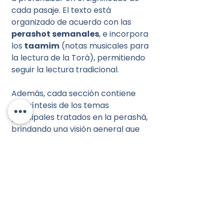
cada pasaje. El texto está
organizado de acuerdo con las
perashot semanales
, e incorpora
los
taamim
(notas musicales para
la lectura de la Torá), permitiendo
seguir la lectura tradicional.
Además, cada sección contiene
una síntesis de los temas
principales tratados en la perashá,
brindando una visión general que
facilita el aprendizaje y el estudio.
Presentado en una práctica
edición de
1 tomo (Debarim)
con
hebreo, fonética y español
interlineal
, ideal tanto para el
estudio personal como para el
seguimiento de la lectura semanal