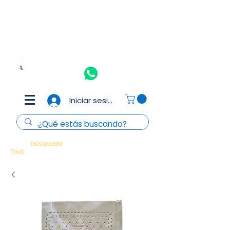
Aceptamos todas las tarjetas de crédito y débito
(Consulta
T&C)
Nosotros
Contacto
Iniciar sesión
Cada
búsqueda
es un encuentro con la
Torá...