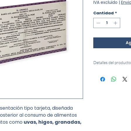
IVA excluido
|
Envi
Cantidad
*
Ag
Detalles del producto
Título:
Al Hamijiá
Idioma:
Hebreo, españ
Editorial:
Shem Tob
Material:
Tarjeta
Medidas:
10.2 × 13.5
Peso:
10 g
sentación tipo tarjeta, diseñada
 posterior al consumo de alimentos
rutos como
uvas, higos, granadas,