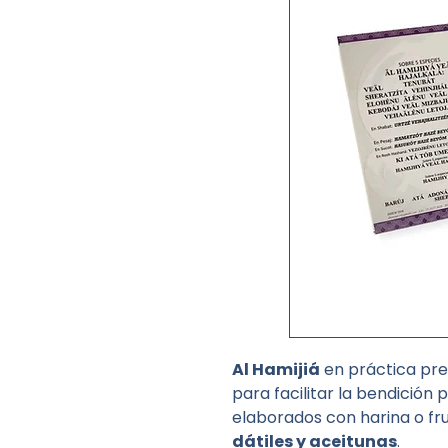
Al Hamijiá
en práctica pre
para facilitar la bendición
elaborados con harina o f
dátiles y aceitunas
.