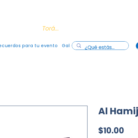
os todas las tarjetas de crédito y débito
(Cons
cuentro con la
Torá...
ecuerdos para tu evento
Galería
Quiénes somos
Distri
Al Hami
Pre
$10.00