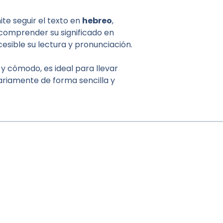
te seguir el texto en
hebreo
,
comprender su significado en
esible su lectura y pronunciación.
 y cómodo, es ideal para llevar
diariamente de forma sencilla y
/
Ubicación /
Horarios /
Términos y Condiciones | Política de Privacidad
© 2018 -2026,
Todos los derechos e imágenes reservad
os a Editorial Shem Tob 
México
Diseñado por Elena Soriano