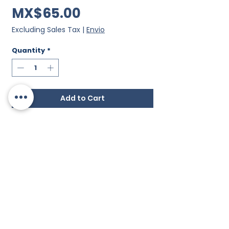
Price
MX$65.00
Excluding Sales Tax
|
Envio
Quantity
*
Add to Cart
ibrito para decir el TASHLIJ frente
al lago de agua, la primara tarde
de Rosh Hashana.
know us
Contactanos /
Ubicación /
Horarios /