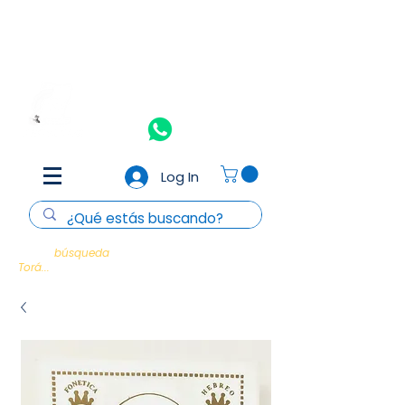
Aceptamos todas las tarjetas de crédito y débito
(Consulta
T&C)
Nosotros
Contacto
Log In
Cada
búsqueda
es un encuentro con la
Torá...