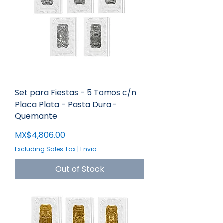
Set para Fiestas - 5 Tomos c/n
Placa Plata - Pasta Dura -
Quemante
Price
MX$4,806.00
Excluding Sales Tax
|
Envio
Out of Stock