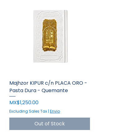
Majhzor KIPUR c/n PLACA ORO -
Pasta Dura - Quemante
Price
MX$1,250.00
Excluding Sales Tax
|
Envio
Out of Stock