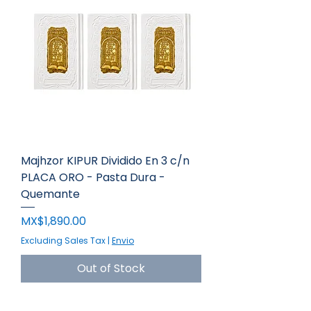
Majhzor KIPUR Dividido En 3 c/n
PLACA ORO - Pasta Dura -
Quemante
Price
MX$1,890.00
Excluding Sales Tax
|
Envio
Out of Stock