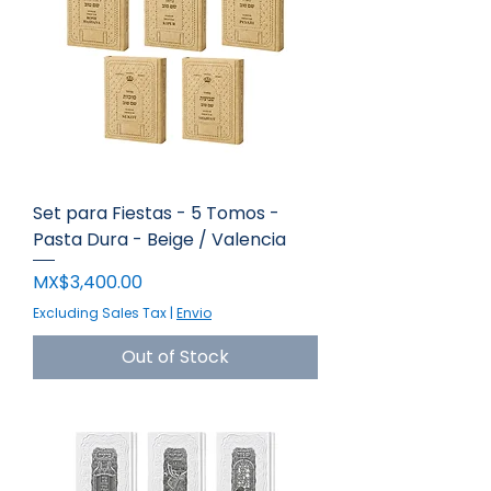
Set para Fiestas - 5 Tomos -
Pasta Dura - Beige / Valencia
Price
MX$3,400.00
Excluding Sales Tax
|
Envio
Out of Stock