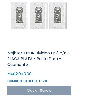
Majhzor KIPUR Dividido En 3 c/n
PLACA PLATA - Pasta Dura -
Quemante
Price
MX$2,040.00
Excluding Sales Tax
|
Envio
Out of Stock