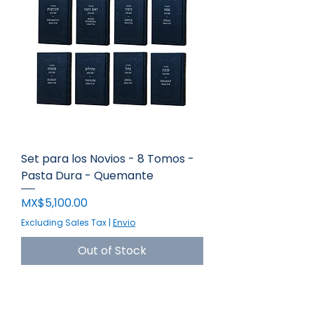
Set para los Novios - 8 Tomos -
Pasta Dura - Quemante
Price
MX$5,100.00
Excluding Sales Tax
|
Envio
Out of Stock