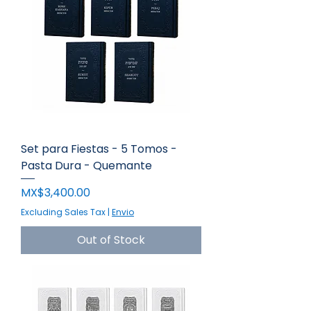
Set para Fiestas - 5 Tomos -
Pasta Dura - Quemante
Price
MX$3,400.00
Excluding Sales Tax
|
Envio
Out of Stock