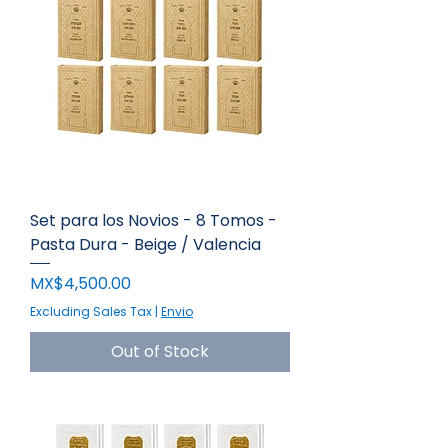
Set para los Novios - 8 Tomos -
Pasta Dura - Beige / Valencia
Price
MX$4,500.00
Excluding Sales Tax
|
Envio
Out of Stock