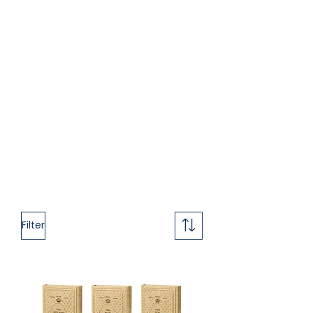
Los
Majzhorim
son libros de rezo
especiales para las
festividades
,
diseñados para acompañar los
momentos más significativos del
calendario judío.
En esta categoría encontrarás
Majzhorim para
Rosh Hashaná,
Yom Kipur, Sucot, Pésaj y
Shabuot,
con textos que permiten
vivir cada
celebración
con mayor
profundidad, intención y conexión
espiritual.
Filter