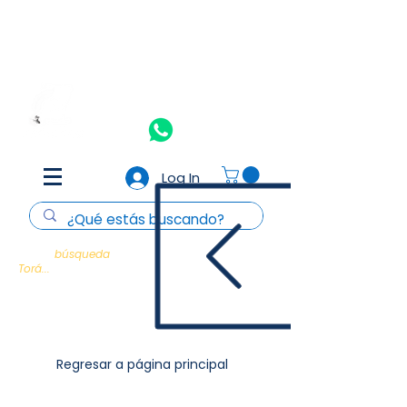
Aceptamos todas las tarjetas de crédito y débito
(Consulta
T&C)
Nosotros
Contacto
Log In
Cada
búsqueda
es un encuentro con la
Torá...
Regresar a página principal
Majhzorim