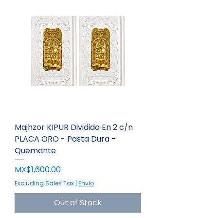
Majhzor KIPUR Dividido En 2 c/n
PLACA ORO - Pasta Dura -
Quemante
Price
MX$1,600.00
Excluding Sales Tax
|
Envio
Out of Stock