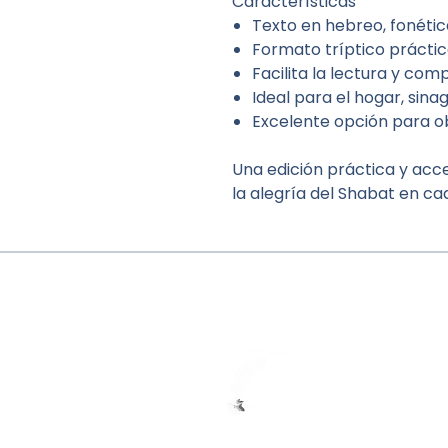
Características
Texto en hebreo, fonética
Formato tríptico práctic
Facilita la lectura y co
Ideal para el hogar, sina
Excelente opción para o
Una edición práctica y acc
la alegría del Shabat en ca
know us
Contactanos /