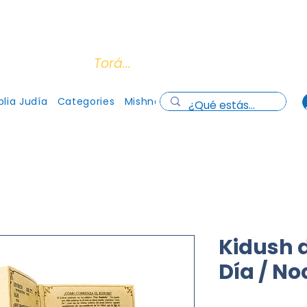
os todas las tarjetas de crédito y débito
(Cons
cuentro con la
Torá...
lia Judía
Categories
Mishna
Gallery
Quienes somos
Kidush 
Día / No