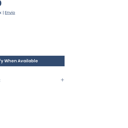
Price
0
x
|
Envio
fy When Available
:
nética y español interlineal
ob
Tríptico
cado