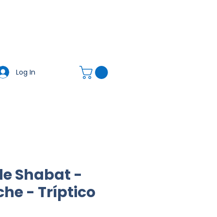
ulta T&C)
Contacto
Nosotros
Acerca de
Blog
Nueva página
Tienda
Log In
de Shabat -
che - Tríptico