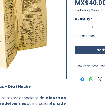
MX$40.0
Excluding Sales Ta
Quantity
*
Out of Stock
Noti
Detalles del producto
Idioma:
Hebreo, fo
Editorial:
Shem T
co - Día / Noche
Encuadernación:
Material:
Plastifi
 los textos esenciales del
Kidush de
e del viernes
como para el
día de