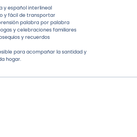
 y español interlineal
o y fácil de transportar
mprensión palabra por palabra
gogas y celebraciones familiares
bsequios y recuerdos
esible para acompañar la santidad y
da hogar.
Ubicación /
Horarios /
Terms of use |
Notice of Privacy
© 2018 -2022,
All rights and images reserved to Editorial Shem Tob de México
Designed by Elena Soriano