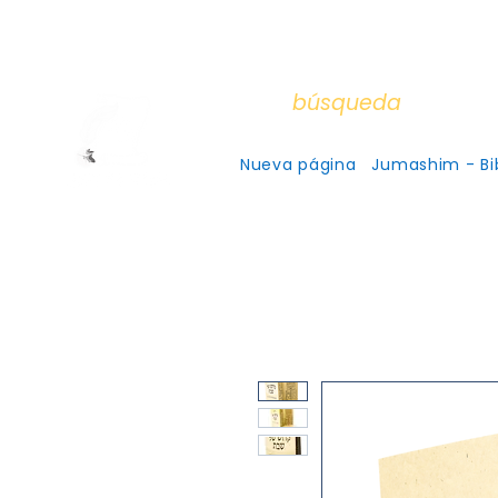
Aceptam
Cada
búsqueda
es un en
Nueva página
Jumashim - Bib