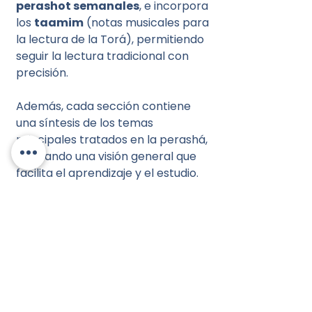
perashot semanales
, e incorpora
los
taamim
(notas musicales para
la lectura de la Torá), permitiendo
seguir la lectura tradicional con
precisión.
Además, cada sección contiene
una síntesis de los temas
principales tratados en la perashá,
brindando una visión general que
facilita el aprendizaje y el estudio.
Presentado en una práctica
edición de
1 tomo (Bereshit)
con
hebreo, fonética y español
interlineal
, ideal tanto para el
estudio personal como para el
seguimiento de la lectura semanal
de la Torá.