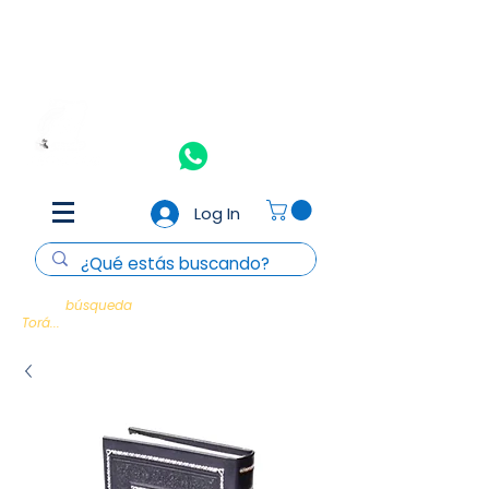
Aceptamos todas las tarjetas de crédito y débito
(Consulta
T&C)
Nosotros
Contacto
Log In
Cada
búsqueda
es un encuentro con la
Torá...