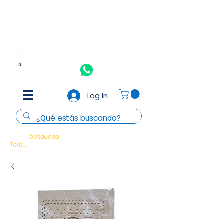
Aceptamos todas las tarjetas de crédito y débito
(Consulta
T&C)
Nosotros
Contacto
Log In
Cada
búsqueda
es un encuentro con la
Torá...