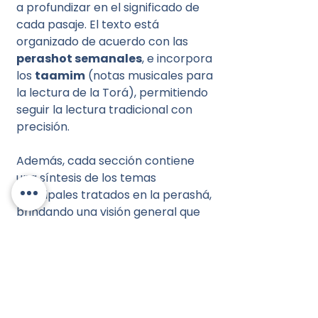
a profundizar en el significado de
cada pasaje. El texto está
organizado de acuerdo con las
perashot semanales
, e incorpora
los
taamim
(notas musicales para
la lectura de la Torá), permitiendo
seguir la lectura tradicional con
precisión.
Además, cada sección contiene
una síntesis de los temas
principales tratados en la perashá,
brindando una visión general que
facilita el aprendizaje y el estudio.
Presentado en una práctica
edición de
1 tomo (Bereshit)
con
hebreo, fonética y español
interlineal
, ideal tanto para el