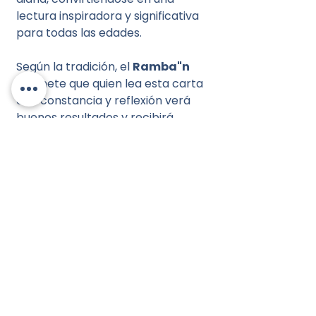
lectura inspiradora y significativa
para todas las edades.
Según la tradición, el
Ramba"n
promete que quien lea esta carta
con constancia y reflexión verá
buenos resultados y recibirá
bendición del cielo.
Gracias a su práctico formato de
tríptico
, es ideal para llevar
consigo y consultar en cualquier
momento.
Detalles del producto:
Título:
Epístola del Ramba"n - Tríptico
Idioma:
Hebreo y español