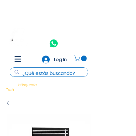
Aceptamos todas las tarjetas de crédito y débito
(Consulta
T&C)
Nosotros
Contacto
Log In
Cada
búsqueda
es un encuentro con la
Torá...