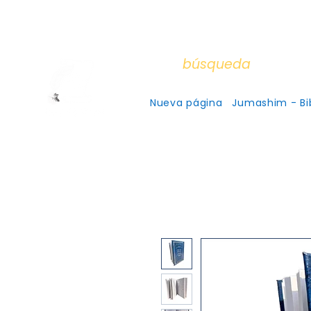
Aceptam
Cada
búsqueda
es un en
Nueva página
Jumashim - Bib