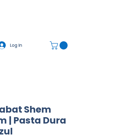
ulta T&C)
Contacto
Nosotros
Acerca de
Blog
Nueva página
Tienda
Log In
habat Shem
 | Pasta Dura
zul