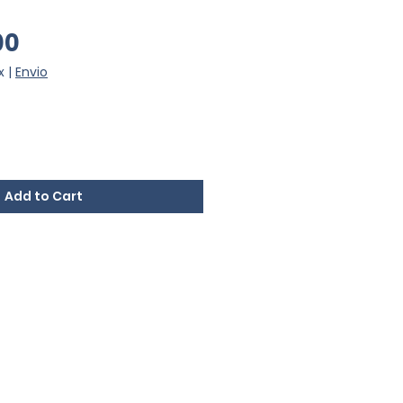
Price
00
x
|
Envio
Add to Cart