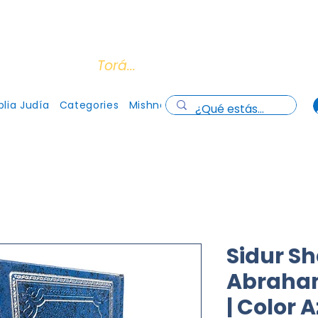
os todas las tarjetas de crédito y débito
(Cons
cuentro con la
Torá...
lia Judía
Categories
Mishna
Gallery
Quienes somos
Sidur S
Abraham
| Color A