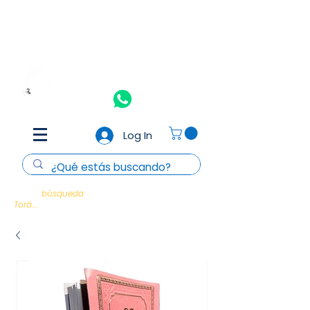
Aceptamos todas las tarjetas de crédito y débito
(Consulta
T&C)
Nosotros
Contacto
Log In
Cada
búsqueda
es un encuentro con la
Torá...