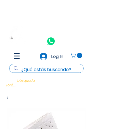
Aceptamos todas las tarjetas de crédito y débito
(Consulta
T&C)
Nosotros
Contacto
Log In
Cada
búsqueda
es un encuentro con la
Torá...