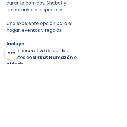
durante comidas, Shabat y
celebraciones especiales.
Una excelente opción para el
hogar, eventos y regalos.
Incluye:
• Caja decorativa de acrílico
• Libritos de
Birkat Hamazón
o
Kidush
• Diseño elegante para mesa
Importante:
• Producto disponible únicamente
bajo pedido
• Sujeto a disponibilidad de
modelos y existencia