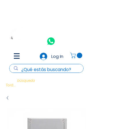
Aceptamos todas las tarjetas de crédito y débito
(Consulta
T&C)
Nosotros
Contacto
Log In
Cada
búsqueda
es un encuentro con la
Torá...