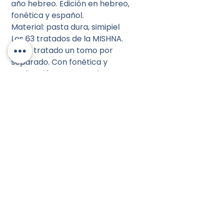
año hebreo. Edición en hebreo,
fonética y español.
Material: pasta dura, simipiel
Los 63 tratados de la MISHNA.
Cada tratado un tomo por
separado. Con fonética y
explicación en español e
ilustraciones.
know us
Contactanos /
Ubicación /
Horarios /
Terms of use |
Notice of Privacy
©
2018 -2022
,
All rights and images reserved to Editorial Shem Tob de México