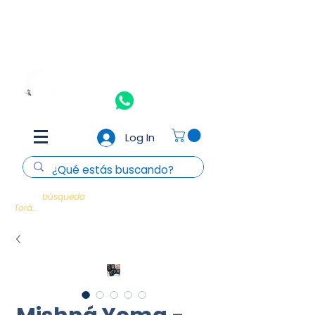
Aceptamos todas las tarjetas de crédito y débito
(Consulta
T&C)
Nosotros
Contacto
Log In
Cada
búsqueda
es un encuentro con la
Torá...